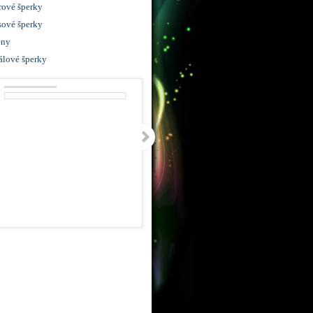
rové šperky
sové šperky
ny
álové šperky