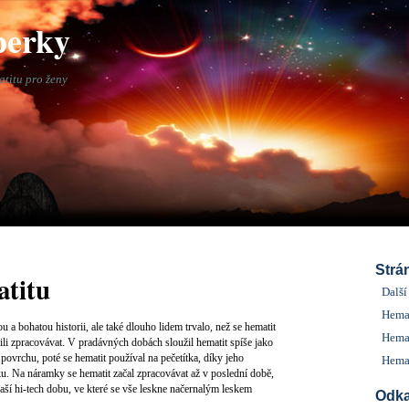
perky
atitu pro ženy
Strá
titu
Další
Hema
 a bohatou historii, ale také dlouho lidem trvalo, než se hematit
Hemat
li zpracovávat. V pradávných dobách sloužil hematit spíše jako
povrchu, poté se hematit používal na pečetítka, díky jeho
Hemat
u. Na náramky se hematit začal zpracovávat až v poslední době,
aší hi-tech dobu, ve které se vše leskne načernalým leskem
Odk