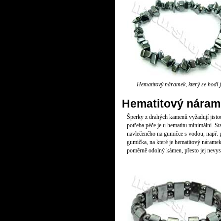
Hematitový náramek, který se hodí 
Hematitový náram
Šperky z drahých kamenů vyžadují jistou
potřeba péče je u hematitu minimální. St
navlečeného na gumičce s vodou, např. př
gumička, na které je hematitový náramek
poměrně odolný kámen, přesto jej nevyst