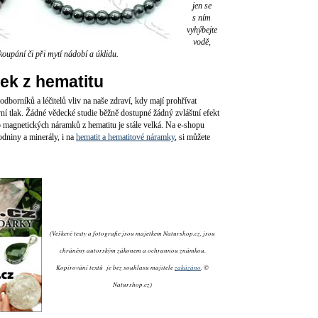
jen se
s ním
vyhýbejte
vodě,
koupání či při mytí nádobí a úklidu.
ek z hematitu
dborníků a léčitelů vliv na naše zdraví, kdy mají prohřívat
vní tlak. Žádné vědecké studie běžně dostupné žádný zvláštní efekt
o magnetických náramků z hematitu je stále velká. Na e-shopu
odniny a minerály, i na
hematit a hematitové náramky
, si můžete
(Veškeré texty a fotografie jsou majetkem Naturshop.cz, jsou
chráněny autorským zákonem a ochrannou známkou.
Kopírování textů je bez souhlasu majitele
zakázáno
. ©
Naturshop.cz)