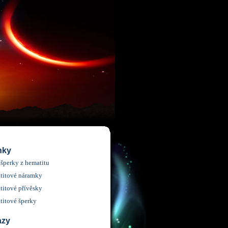
nky
 šperky z hematitu
titové náramky
itové přívěsky
itové šperky
azy