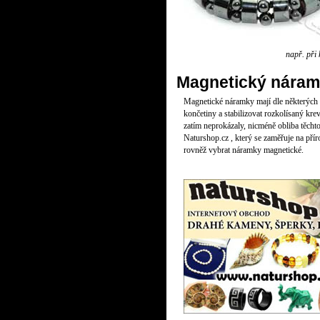
např. při 
Magnetický náram
Magnetické náramky mají dle některých o
končetiny a stabilizovat rozkolísaný kre
zatím neprokázaly, nicméně obliba těcht
Naturshop.cz , který se zaměřuje na přír
rovněž vybrat náramky magnetické.