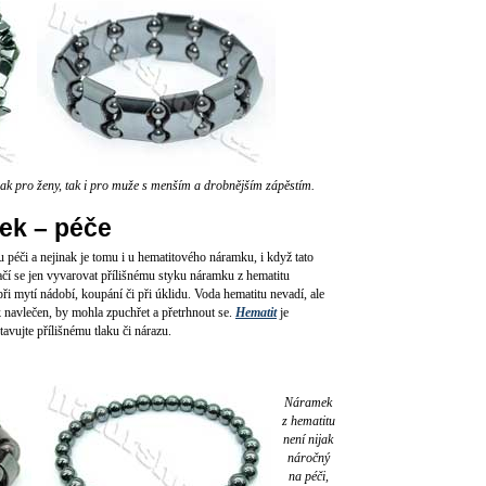
jak pro ženy, tak i pro muže s menším a drobnějším zápěstím.
ek – péče
 péči a nejinak je tomu i u hematitového náramku, i když tato
ačí se jen vyvarovat přílišnému styku náramku z hematitu
i mytí nádobí, koupání či při úklidu. Voda hematitu nevadí, ale
 navlečen, by mohla zpuchřet a přetrhnout se.
Hematit
je
avujte přílišnému tlaku či nárazu.
Náramek
z hematitu
není nijak
náročný
na péči,