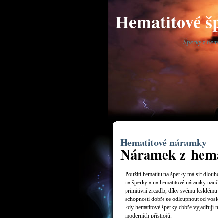
Hematitové š
Šperky z hem
Hematitové náramky
Náramek z hema
Použití hematitu na šperky má sic dlouhou
na šperky a na hematitové náramky nauči
primitivní zrcadlo, díky svému lesklému 
schopnosti dobře se odloupnout od vosk
kdy hematitové šperky dobře vyjadřují n
moderních přístrojů.