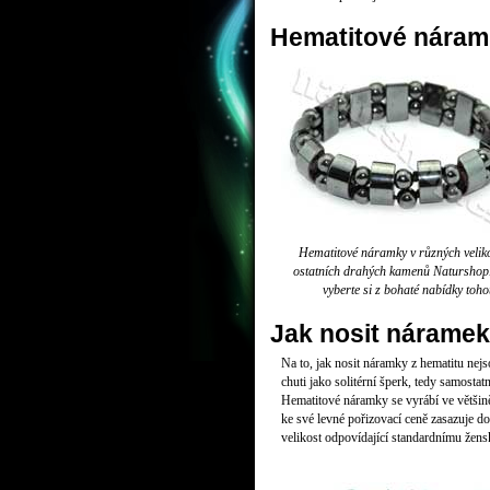
Hematitové náram
Hematitové náramky v různých velikos
ostatních drahých kamenů Naturshop.cz
vyberte si z bohaté nabídky toho
Jak nosit náramek
Na to, jak nosit náramky z hematitu nej
chuti jako solitérní šperk, tedy samosta
Hematitové náramky se vyrábí ve většin
ke své levné pořizovací ceně zasazuje 
velikost odpovídající standardnímu žen